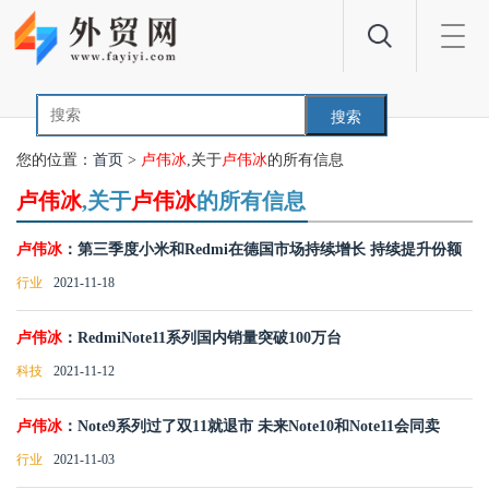
Toggl
navig
搜索
您的位置：
首页
>
卢伟冰
,关于
卢伟冰
的所有信息
卢伟冰
,关于
卢伟冰
的所有信息
卢伟冰
：第三季度小米和Redmi在德国市场持续增长 持续提升份额
行业
2021-11-18
卢伟冰
：RedmiNote11系列国内销量突破100万台
科技
2021-11-12
卢伟冰
：Note9系列过了双11就退市 未来Note10和Note11会同卖
行业
2021-11-03