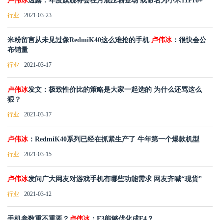
卢伟冰
透露：年度旗舰将会在月底压轴登场 或命名为小米11Pro+
行业
2021-03-23
米粉留言从未见过像RedmiK40这么难抢的手机
卢伟冰
：很快会公
布销量
行业
2021-03-17
卢伟冰
发文：极致性价比的策略是大家一起选的 为什么还骂这么
狠？
行业
2021-03-17
卢伟冰
：RedmiK40系列已经在抓紧生产了 牛年第一个爆款机型
行业
2021-03-15
卢伟冰
发问广大网友对游戏手机有哪些功能需求 网友齐喊“现货”
行业
2021-03-12
手机参数重不重要？
卢伟冰
：E3能够优化成E4？