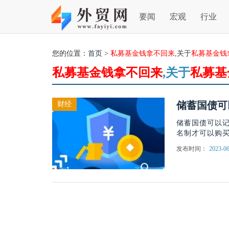
要闻
宏观
行业
您的位置：
首页
>
私募基金钱拿不回来
,关于
私募基金钱
私募基金钱拿不回来
,关于
私募基
储蓄国债可
财经
储蓄国债可以
名制才可以购
发布时间：
2023-06