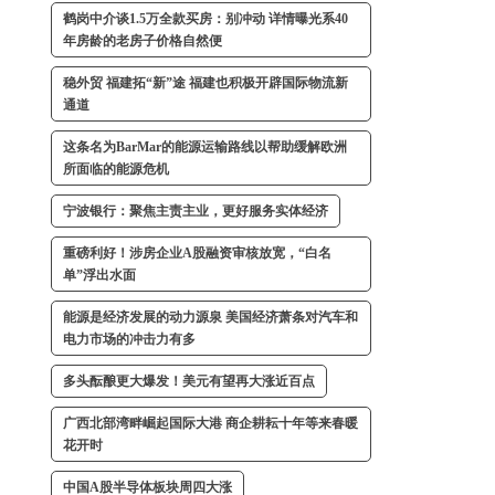
鹤岗中介谈1.5万全款买房：别冲动 详情曝光系40
年房龄的老房子价格自然便
稳外贸 福建拓“新”途 福建也积极开辟国际物流新
通道
这条名为BarMar的能源运输路线以帮助缓解欧洲
所面临的能源危机
宁波银行：聚焦主责主业，更好服务实体经济
重磅利好！涉房企业A股融资审核放宽，“白名
单”浮出水面
能源是经济发展的动力源泉 美国经济萧条对汽车和
电力市场的冲击力有多
多头酝酿更大爆发！美元有望再大涨近百点
广西北部湾畔崛起国际大港 商企耕耘十年等来春暖
花开时
中国A股半导体板块周四大涨