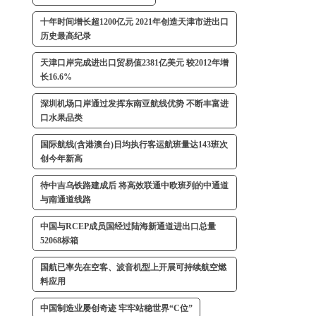
十年时间增长超1200亿元 2021年创造天津市进出口
历史最高纪录
天津口岸完成进出口贸易值2381亿美元 较2012年增
长16.6%
深圳机场口岸通过发挥东南亚航线优势 不断丰富进
口水果品类
国际航线(含港澳台)日均执行客运航班量达143班次
创今年新高
待中吉乌铁路建成后 将高效联通中欧班列的中通道
与南通道线路
中国与RCEP成员国经过陆海新通道进出口总量
52068标箱
国航已率先在空客、波音机型上开展可持续航空燃
料应用
中国制造业屡创奇迹 牢牢站稳世界“C位”