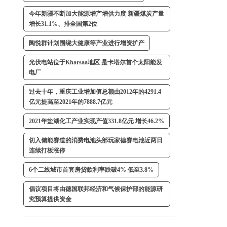
今年新疆不断加大能源增产增供力度 新疆煤炭产量
增长31.1%、排全国第2位
陶悦群计划围绕大健康等产业进行增资扩产
光伏电站位于Kharsaa地区 是卡塔尔首个太阳能发
电厂
过去十年，重庆工业增加值总额由2012年的4291.4
亿元提高至2021年的7888.7亿元
2021年盐湖化工产业实现产值331.8亿元 增长46.2%
切入储能赛道的消费电池头部玩家德赛电池近两日
连续打板涨停
6个二线城市首套房贷款利率跌破4% 低至3.8%
倡议项目将由德国联邦经济和气候保护部的能源研
究预算提供资金